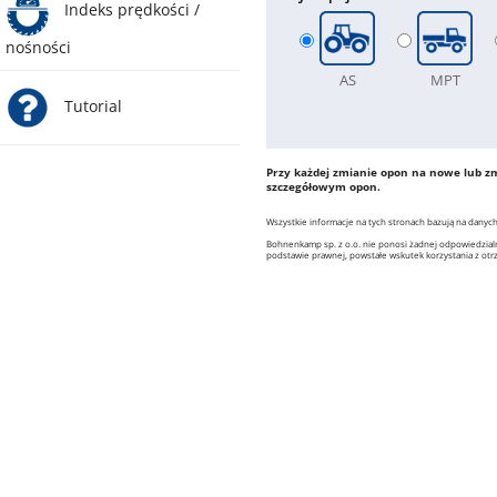
Indeks prędkości /
nośności
AS
MPT
Tutorial
Przy każdej zmianie opon na nowe lub zm
szczegółowym opon.
Wszystkie informacje na tych stronach bazują na danych
Bohnenkamp sp. z o.o. nie ponosi żadnej odpowiedzialn
podstawie prawnej, powstałe wskutek korzystania z ot