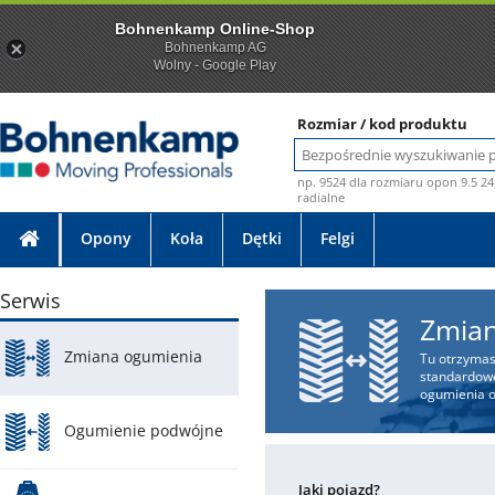
Bohnenkamp Online-Shop
Bohnenkamp AG
Wolny - Google Play
Rozmiar / kod produktu
np. 9524 dla rozmiaru opon 9.5 24
radialne
Opony
Koła
Dętki
Felgi
Serwis
Zmian
Zmiana ogumienia
Tu otrzymas
standardowe
ogumienia o
Ogumienie podwójne
Jaki pojazd?