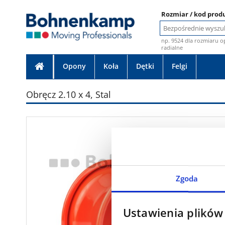
Rozmiar / kod prod
np. 9524 dla rozmiaru o
radialne
Opony
Koła
Dętki
Felgi
Obręcz 2.10 x 4, Stal
Zdjęcie bez gwarancj
Zgoda
Ustawienia plików