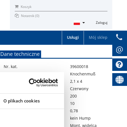
Koszyk
Notatnik (
0
)
Zaloguj
Usługi
Mój sklep
@
Dane techniczne
Nr. kat.
39600018
Producent
Knochenmuß
Rozmiar felgi
2,1 x 4
Kolor
Czerwony
Nośność
200
O plikach cookies
Prędkość
10
Waga kg
0,78
Hump
kein Hump
Nabenausführung
Mont. widelca