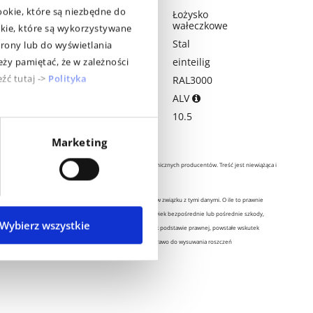
ookie, które są niezbędne do
Lagertyp
Łożysko
wałeczkowe
okie, które są wykorzystywane
Material
Stal
rony lub do wyświetlania
Ein- / Mehrteilig
einteilig
ży pamiętać, że w zależności
źć tutaj ->
Polityka
RAL
RAL3000
Ventilsitz
ALV
Średnica otworu zaworu
10.5
[mm]
Marketing
szystkie informacje na tych stronach bazują na danych technicznych producentów. Treść jest niewiążąca i
łuży wyłącznie do celów informacyjnych
ohnenkamp sp. z o.o. nie ponosi żadnej odpowiedzialności w związku z tymi danymi. O ile to prawnie
opuszczalne, wykluczona jest odpowiedzialność za jakiekolwiek bezpośrednie lub pośrednie szkody,
Wybierz wszystkie
zkody następcze jakiegokolwiek rodzaju oraz na jakiejkolwiek podstawie prawnej, powstałe wskutek
orzystania z otrzymanych informacji. Nie przysługuje także prawo do wysuwania roszczeń
odszkodowawczych w związku z otrzymanymi informacjami.