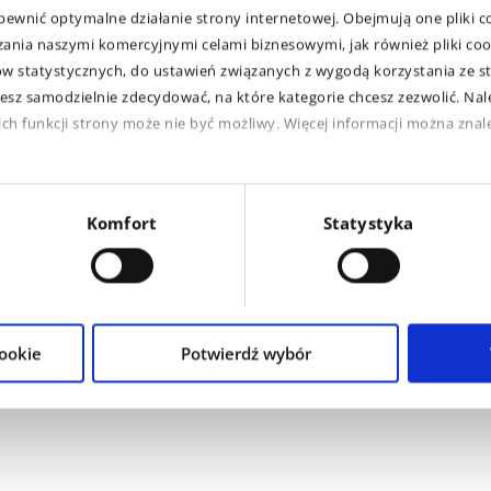
ewnić optymalne działanie strony internetowej. Obejmują one pliki c
zania naszymi komercyjnymi celami biznesowymi, jak również pliki co
 statystycznych, do ustawień związanych z wygodą korzystania ze st
esz samodzielnie zdecydować, na które kategorie chcesz zezwolić. Nale
h funkcji strony może nie być możliwy. Więcej informacji można znale
Komfort
Statystyka
W
s
B
d
cookie
Potwierdź wybór
s
k