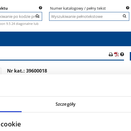
uktu
Numer katalogowy / pełny tekst
pon 9.5 24 diagonalne lub
Nr kat.:
39600018
i
EAN: 5707562167879
Opakowanie: 630 szt.
Obręcz 2.10 x 4, Stal
Mont. widelca, Łożysko wałeczkowe, 20x60/60
Szczegóły
200 kg - 10 km/h, Czerwony RAL3000
 cookie
Wskazówki i cechy