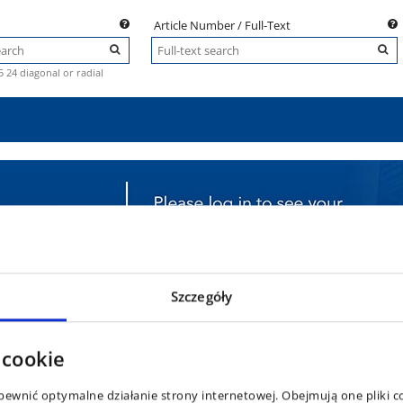
Article Number / Full-Text
.5 24 diagonal or radial
Szczegóły
 cookie
group
Tyre Size
TL / TT
LI / SI
ewnić optymalne działanie strony internetowej. Obejmują one pliki c