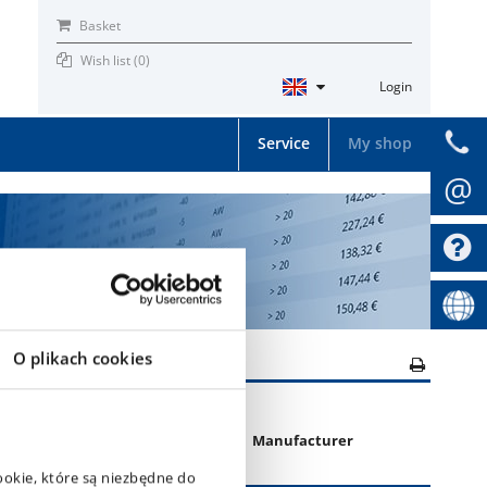
Basket
Wish list (
0
)
Login
Service
My shop
@
O plikach cookies
PR
Profile
Manufacturer
ookie, które są niezbędne do