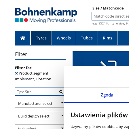
Size / Matchcode
e.g. 9524 for tyre size, 9
Tyres
Wheels
Tubes
Rims
Filter
Filter for:
Product segment:
Implement, Flotation
Zgoda
Tyres
(2 product(s))
Manufacturer select
Ustawienia plików
Build design select
Art.-Nr.
Sub
Używamy plików cookie, aby zap
Inch select