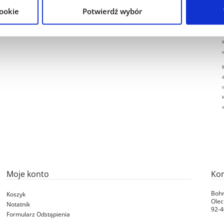
cookie
Potwierdź wybór
W
s
B
d
s
k
Moje konto
Kon
Bohn
Koszyk
Olec
Notatnik
92-4
Formularz Odstąpienia