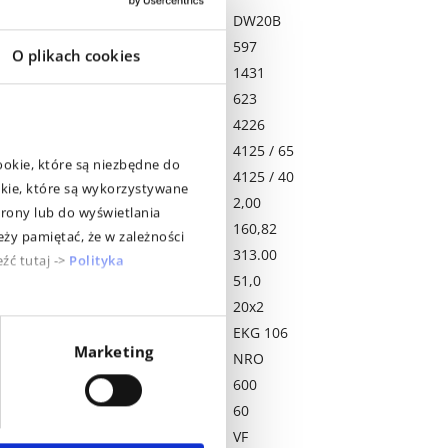
Dopuszczalna felga
DW20B
Szerokość mm
597
O plikach cookies
Średnica zewnętrzna mm
1431
stat. promień (koła)
623
Obwód toczny opony
4226
Nośność kg/przy km/h (1)
4125 / 65
ookie, które są niezbędne do
Nośność kg/przy km/h (2)
4125 / 40
okie, które są wykorzystywane
Ciśnienie powietrza bar
2,00
rony lub do wyświetlania
Waga kg
160,82
ży pamiętać, że w zależności
Pojemność opon 75 litrów
313.00
źć tutaj ->
Polityka
Wysokość klocków mm
51,0
Liczba klocków
20x2
Zezwolenie
EKG 106
Marketing
Opcja Wąskiej Felgi
NRO
Szerokość nominalna (mm)
600
Współczynnik profilu
60
Technologia opon
VF