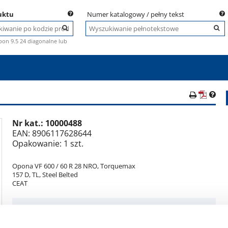
uktu
Numer katalogowy / pełny tekst
pon 9.5 24 diagonalne lub
Nr kat.:
10000488
i
EAN: 8906117628644
Opakowanie: 1 szt.
Opona VF 600 / 60 R 28 NRO, Torquemax
157 D, TL, Steel Belted
CEAT
Wskazówki i cechy