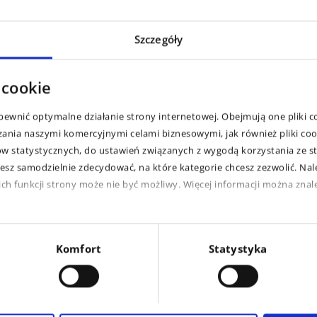
Ceat Torquemax to opona do ciągników o wysokiej wydajności
Jego konstrukcja zapewnia niewielkie zagęszczanie gleby, wysoką
Szczegóły
trakcję, dobre właściwości jezdne w polu, a także podczas
przejazdów transportowych po drogach
Klocki opon są lekko pochylone pośrodku bieżnika, co zapewnia
 cookie
dobre zachowanie podczas toczenia na drodze
Bardziej płaski kąt klocków bieżnika na barku opony zapewnia
doskonałą trakcję podczas pracy w polu
ewnić optymalne działanie strony internetowej. Obejmują one pliki c
Zaokrąglone barki opon chronią glebę i rośliny
zania naszymi komercyjnymi celami biznesowymi, jak również pliki co
 statystycznych, do ustawień związanych z wygodą korzystania ze st
esz samodzielnie zdecydować, na które kategorie chcesz zezwolić. Nale
h funkcji strony może nie być możliwy. Więcej informacji można znale
Komfort
Statystyka