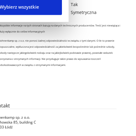
Kierunek toczenia opony
Tak
Wybierz wszystkie
Profil symetryczny
Symetryczna
szystkie informacje na tych stronach bazują na danych technicznych producentów. Treść jest niewiążąca i
łuży wyłącznie do celów informacyjnych
ohnenkamp sp. z o.o. nie ponosi żadnej odpowiedzialności w związku z tymi danymi. O ile to prawnie
opuszczalne, wykluczona jest odpowiedzialność za jakiekolwiek bezpośrednie lub pośrednie szkody,
zkody następcze jakiegokolwiek rodzaju oraz na jakiejkolwiek podstawie prawnej, powstałe wskutek
orzystania z otrzymanych informacji. Nie przysługuje także prawo do wysuwania roszczeń
odszkodowawczych w związku z otrzymanymi informacjami.
takt
enkamp sp. z o.o.
howska 85, building C
03 Łódź