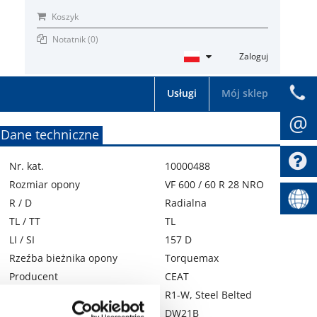
Koszyk
Notatnik (
0
)
Zaloguj
Usługi
Mój sklep
@
Dane techniczne
Nr. kat.
10000488
Rozmiar opony
VF 600 / 60 R 28 NRO
R / D
Radialna
TL / TT
TL
LI / SI
157 D
Rzeźba bieżnika opony
Torquemax
Producent
CEAT
Specyfikacja
R1-W, Steel Belted
Zalecana felga
DW21B