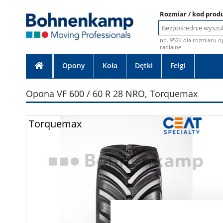
Rozmiar / kod prod
np. 9524 dla rozmiaru o
radialne
Opony
Koła
Dętki
Felgi
Opona VF 600 / 60 R 28 NRO, Torquemax
Zdjęcie bez gwarancj
Torquemax