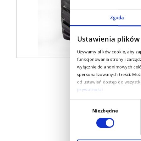
Zgoda
Ustawienia plików
Używamy plików cookie, aby zap
funkcjonowania strony i zarząd
wyłącznie do anonimowych celów
spersonalizowanych treści. Moż
od ustawień dostęp do wszystkic
prywatności
Wybór
Niezbędne
zgody