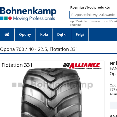
Rozmiar / kod produktu
np. 9524 dla rozmiaru opon 9.5 24
radialne
Opony
Koła
Dętki
Felgi
Opona 700 / 40 - 22.5, Flotation 331
Nr 
Zdjęcie bez gwarancji
Flotation 331
Flot
EAN
Opa
Opon
177 
Alli
Wsk