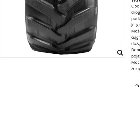
Opon
droga
podo
Jej 
Może
ciąg
dużą
Dopu
poja
Mocn
że o